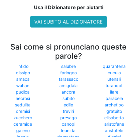
Usa il Dizionatore per aiutarti
VAI SUBITO AL DIZIONATORE
Sai come si pronunciano queste
parole?
infido
salubre
quarantena
dissipo
faringeo
cuculo
amaca
tarassaco
utensili
wuhan
amigdala
turandot
pudica
ancora
ilare
necrosi
subito
paracele
sedulita
edile
archetipo
cremisi
treviri
gratuito
zucchero
presago
elisabetta
ceramide
canopi
aristofane
galeno
leonida
aristotele
ipazia
demostene
dionigi