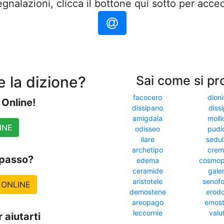
gnalazioni, clicca il bottone qui sotto per acce
 la dizione?
Sai come si pr
facocero
dioni
e Online!
dissipano
dissi
amigdala
molli
INE
odisseo
pudi
ilare
sedul
archetipo
cremi
ipasso?
edema
cosmop
ceramide
gale
aristotele
senof
 ONLINE
demostene
erod
areopago
emost
leccornie
valu
 aiutarti