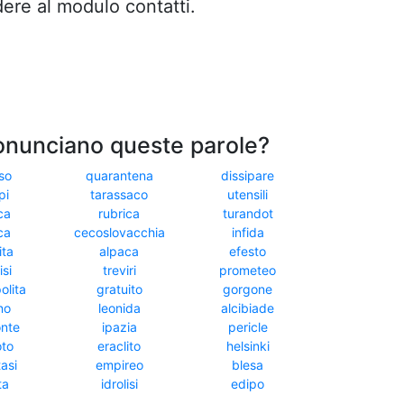
dere al modulo contatti.
onunciano queste parole?
so
quarantena
dissipare
pi
tarassaco
utensili
ca
rubrica
turandot
ca
cecoslovacchia
infida
ita
alpaca
efesto
si
treviri
prometeo
olita
gratuito
gorgone
no
leonida
alcibiade
onte
ipazia
pericle
oto
eraclito
helsinki
asi
empireo
blesa
ta
idrolisi
edipo