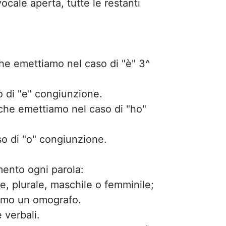
cale aperta, tutte le restanti
he emettiamo nel caso di "è" 3^
o di "e" congiunzione.
che emettiamo nel caso di "ho"
o di "o" congiunzione.
mento ogni parola:
e, plurale, maschile o femminile;
iamo un omografo.
 verbali.