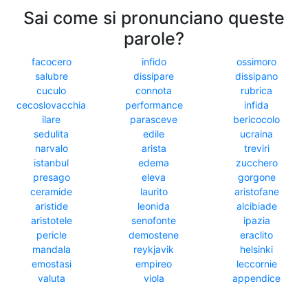
Sai come si pronunciano queste
parole?
facocero
infido
ossimoro
salubre
dissipare
dissipano
cuculo
connota
rubrica
cecoslovacchia
performance
infida
ilare
parasceve
bericocolo
sedulita
edile
ucraina
narvalo
arista
treviri
istanbul
edema
zucchero
presago
eleva
gorgone
ceramide
laurito
aristofane
aristide
leonida
alcibiade
aristotele
senofonte
ipazia
pericle
demostene
eraclito
mandala
reykjavik
helsinki
emostasi
empireo
leccornie
valuta
viola
appendice