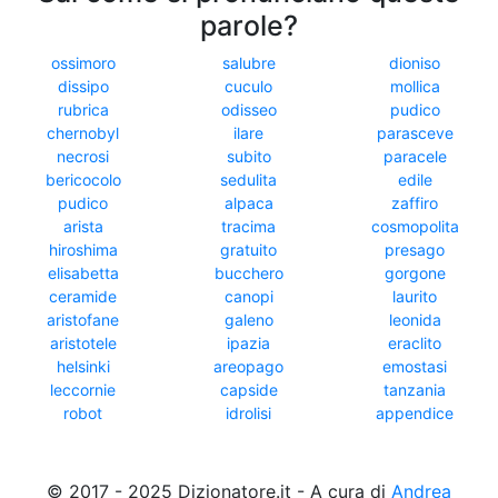
parole?
ossimoro
salubre
dioniso
dissipo
cuculo
mollica
rubrica
odisseo
pudico
chernobyl
ilare
parasceve
necrosi
subito
paracele
bericocolo
sedulita
edile
pudico
alpaca
zaffiro
arista
tracima
cosmopolita
hiroshima
gratuito
presago
elisabetta
bucchero
gorgone
ceramide
canopi
laurito
aristofane
galeno
leonida
aristotele
ipazia
eraclito
helsinki
areopago
emostasi
leccornie
capside
tanzania
robot
idrolisi
appendice
© 2017 - 2025 Dizionatore.it - A cura di
Andrea