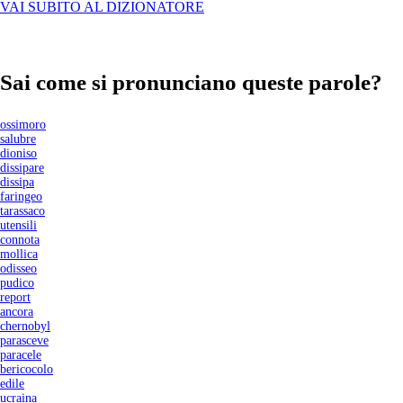
VAI SUBITO AL DIZIONATORE
Sai come si pronunciano queste parole?
ossimoro
salubre
dioniso
dissipare
dissipa
faringeo
tarassaco
utensili
connota
mollica
odisseo
pudico
report
ancora
chernobyl
parasceve
paracele
bericocolo
edile
ucraina