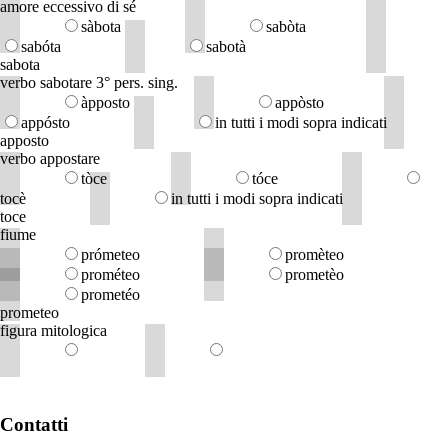
amore eccessivo di sé
sàbota
sabòta
sabóta
sabotà
sabota
verbo sabotare 3° pers. sing.
àpposto
appòsto
appósto
in tutti i modi sopra indicati
apposto
verbo appostare
tòce
tóce
tocè
in tutti i modi sopra indicati
toce
fiume
prómeteo
promèteo
prométeo
prometèo
prometéo
prometeo
figura mitologica
Contatti