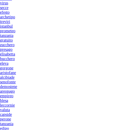
virus
secce
efesto
archetipo
treviri
istanbul
prometeo
tanzania
gratuito
zucchero
presago
elisabetta
bucchero
eleva
gorgone
aristofane
alcibiade
senofonte
demostene
areopago
empireo
blesa
leccornie
valuta
capside
perone
tanzania
edipo