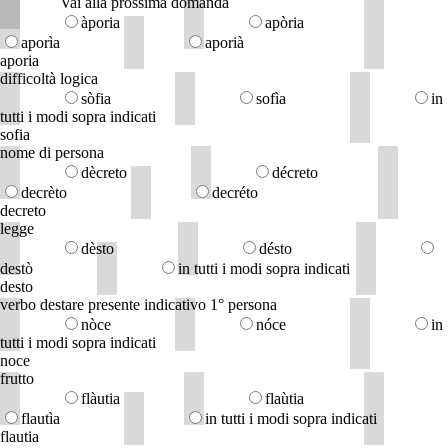
Vai alla prossima domanda
àporia
apòria
aporìa
aporià
aporia
difficoltà logica
sòfia
sofìa
in
tutti i modi sopra indicati
sofia
nome di persona
dècreto
décreto
decrèto
decréto
decreto
legge
dèsto
désto
destò
in tutti i modi sopra indicati
desto
verbo destare presente indicativo 1° persona
nòce
nóce
in
tutti i modi sopra indicati
noce
frutto
flàutia
flaùtia
flautìa
in tutti i modi sopra indicati
flautia