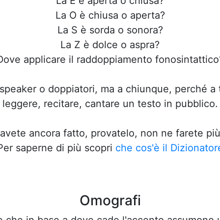
La E è aperta o chiusa?
La O è chiusa o aperta?
La S è sorda o sonora?
La Z è dolce o aspra?
Dove applicare il raddoppiamento fonosintattico
speaker o doppiatori, ma a chiunque, perché a tu
leggere, recitare, cantare un testo in pubblico.
'avete ancora fatto, provatelo, non ne farete pi
Per saperne di più scopri
che cos'è il Dizionator
Omografi