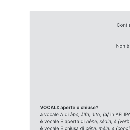
Contie
Non è 
VOCALI: aperte o chiuse?
a
vocale A di
àpe, àlfa, àlto
,
/a/
in AFI IP
è
vocale E aperta di
bène, sèdia, è (ver
é
vocale E chiusa di
céna, méla, e (cong