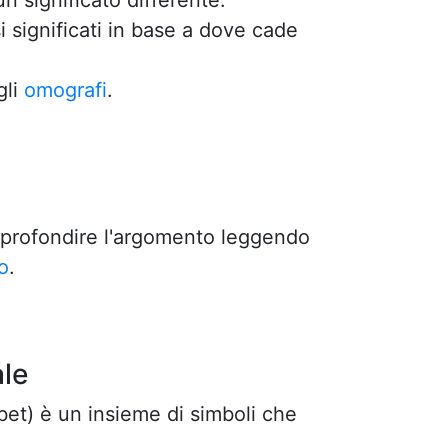
 significato differente.
i significati in base a dove cade
gli
omografi
.
approfondire l'argomento leggendo
o
.
ale
bet) è un insieme di simboli che