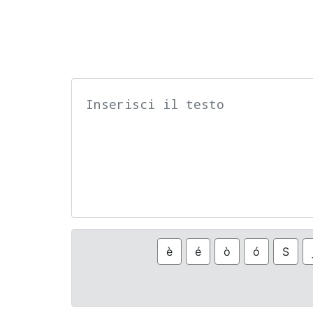
è
é
ò
ó
Ѕ