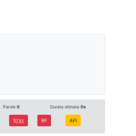
Parole
0
Durata stimata
0s
Ѕʃʒɀ
RF
AFI