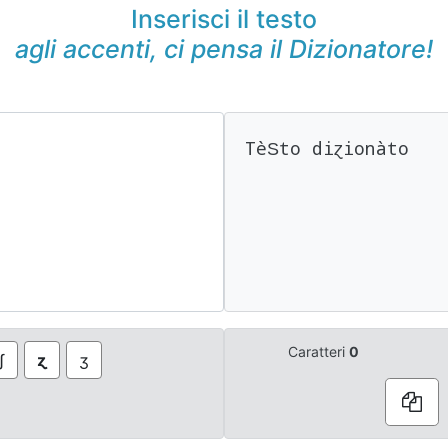
Inserisci il testo
agli accenti, ci pensa il Dizionatore!
TèЅto diɀionàto
Caratteri
0
ʃ
ɀ
ʒ