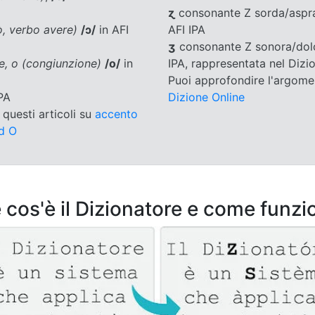
ɀ
consonante Z sorda/aspr
ò, verbo avere)
/ɔ/
in AFI
AFI IPA
ʒ
consonante Z sonora/dol
ce, o (congiunzione)
/o/
in
IPA, rappresentata nel Diz
Puoi approfondire l'argom
PA
Dizione Online
questi articoli su
accento
ed O
 cos'è il Dizionatore e come funzi