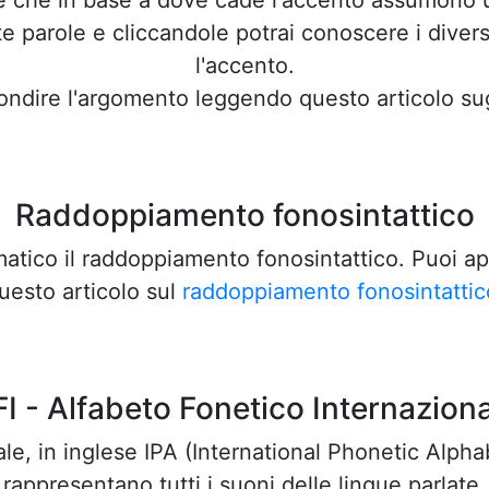
e che in base a dove cade l'accento assumono un
e parole e cliccandole potrai conoscere i divers
l'accento.
ondire l'argomento leggendo questo articolo su
Raddoppiamento fonosintattico
omatico il raddoppiamento fonosintattico. Puoi 
uesto articolo sul
raddoppiamento fonosintattic
I - Alfabeto Fonetico Internazion
ale, in inglese IPA (International Phonetic Alpha
rappresentano tutti i suoni delle lingue parlate.