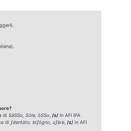
ggerli.
liana).
nore?
a di
ЅàЅЅo, Ѕóle, òЅЅo
,
/s/
in AFI IPA
ce di
ʃdentàto, biʃógno, uʃàre
,
/z/
in AFI