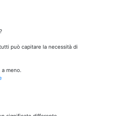
?
tti può capitare la necessità di
ù a meno.
e