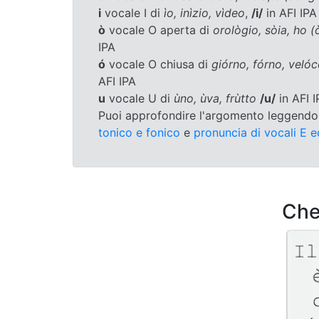
i
vocale I di
ìo, inìzio, vìdeo
,
/i/
in AFI IPA
ò
vocale O aperta di
orològio, sòia, ho (
IPA
ó
vocale O chiusa di
giórno, fórno, veló
AFI IPA
u
vocale U di
ùno, ùva, frùtto
/u/
in AFI I
Puoi approfondire l'argomento leggendo 
tonico e fonico
e
pronuncia di vocali E 
Che