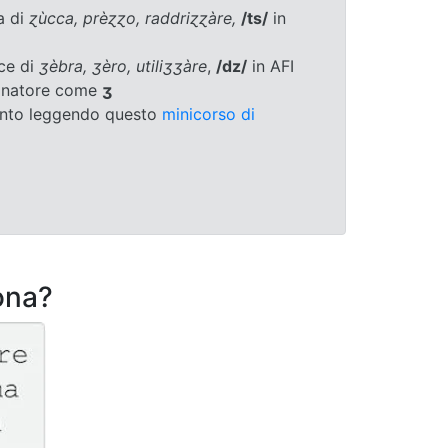
a di
ɀùcca, prèɀɀo, raddriɀɀàre,
/ts/
in
ce di
ʒèbra, ʒèro, utiliʒʒàre
,
/dz/
in AFI
ionatore come
ʒ
ento leggendo questo
minicorso di
ona?