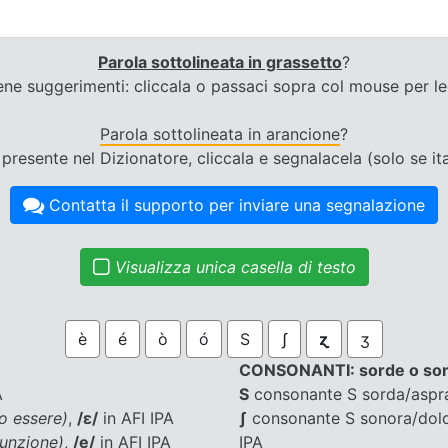
Parola sottolineata in grassetto
?
ne suggerimenti: cliccala o passaci sopra col mouse per le
Parola sottolineata in arancione
?
presente nel Dizionatore, cliccala e segnalacela (solo se ita
Contatta il supporto per inviare una segnalazione
Visualizza unica casella di testo
è
é
ò
ó
Ѕ
ʃ
ɀ
ʒ
CONSONANTI: sorde o so
A
Ѕ
consonante S sorda/aspr
bo essere)
,
/ɛ/
in AFI IPA
ʃ
consonante S sonora/dol
iunzione)
,
/e/
in AFI IPA
IPA