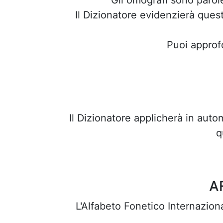
Gli omografi sono parol
Il Dizionatore evidenzierà quest
Puoi approf
Il Dizionatore applicherà in aut
q
AF
L'Alfabeto Fonetico Internazion