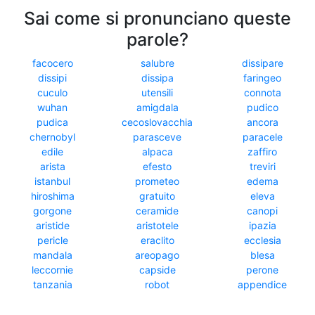
Sai come si pronunciano queste
parole?
facocero
salubre
dissipare
dissipi
dissipa
faringeo
cuculo
utensili
connota
wuhan
amigdala
pudico
pudica
cecoslovacchia
ancora
chernobyl
parasceve
paracele
edile
alpaca
zaffiro
arista
efesto
treviri
istanbul
prometeo
edema
hiroshima
gratuito
eleva
gorgone
ceramide
canopi
aristide
aristotele
ipazia
pericle
eraclito
ecclesia
mandala
areopago
blesa
leccornie
capside
perone
tanzania
robot
appendice