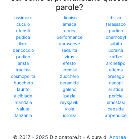
parole?
ossimoro
dioniso
dissipi
cuculo
amaca
tarassaco
utensili
rubrica
pudico
pudica
performance
chernobyl
ilare
parasceve
subito
bericocolo
sedulita
ucraina
pudico
virus
zaffiro
arista
efesto
archetipo
tracima
cremisi
edema
cosmopolita
zucchero
presago
bucchero
ceramide
canopi
laurito
galeno
aristide
alcibiade
ipazia
pericle
mandala
reykjavik
emostasi
valuta
viola
capside
tanzania
idrolisi
appendice
© 2017 - 2025 Dizionatore.it - A cura di
Andrea