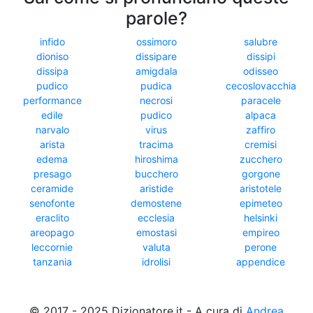
parole?
infido
ossimoro
salubre
dioniso
dissipare
dissipi
dissipa
amigdala
odisseo
pudico
pudica
cecoslovacchia
performance
necrosi
paracele
edile
pudico
alpaca
narvalo
virus
zaffiro
arista
tracima
cremisi
edema
hiroshima
zucchero
presago
bucchero
gorgone
ceramide
aristide
aristotele
senofonte
demostene
epimeteo
eraclito
ecclesia
helsinki
areopago
emostasi
empireo
leccornie
valuta
perone
tanzania
idrolisi
appendice
© 2017 - 2025 Dizionatore.it - A cura di
Andrea